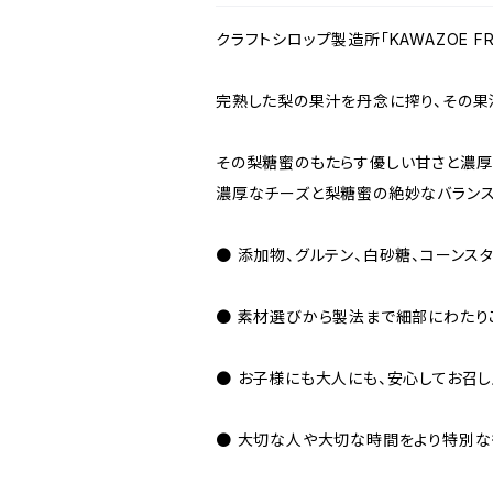
クラフトシロップ製造所「KAWAZOE FR
完熟した梨の果汁を丹念に搾り、その果
その梨糖蜜のもたらす優しい甘さと濃厚
濃厚なチーズと梨糖蜜の絶妙なバランス
● 添加物、グルテン、白砂糖、コーン
● 素材選びから製法まで細部にわたり
● お子様にも大人にも、安心してお召し
● 大切な人や大切な時間をより特別な